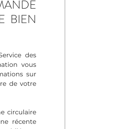
MANDE 
 BIEN 
ervice des 
tion vous 
mations sur 
e de votre 
 circulaire 
ne récente 