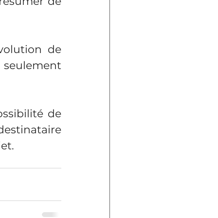
résumer de 
volution de 
 seulement 
sibilité de 
estinataire 
et.