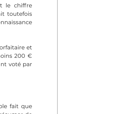
le chiffre 
t toutefois 
nnaissance 
rfaitaire et 
oins 200 € 
t voté par 
le fait que 