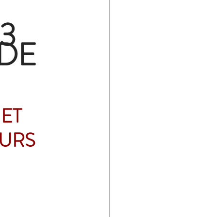
3
DE 
ET 
URS 
 