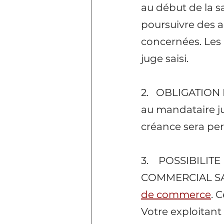
au début de la sa
poursuivre des a
concernées. Les 
juge saisi.
​2.   OBLIGATI
au mandataire ju
créance sera pe
3.    POSSIBILI
COMMERCIAL SA
de commerce
. 
Votre exploitant 