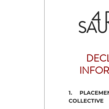
4
SAU
DECL
INFOR
1.     PLACE
COLLECTIVE