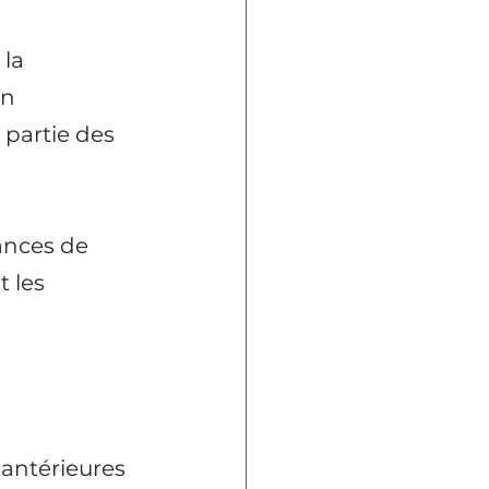
la 
n 
 partie des 
ances de 
 les 
 antérieures 