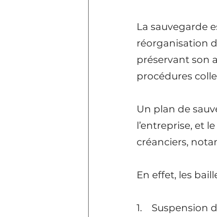
La sauvegarde es
réorganisation d’
préservant son ac
procédures coll
Un plan de sauve
l’entreprise, et 
créanciers, nota
En effet, les bai
1.    Suspension 