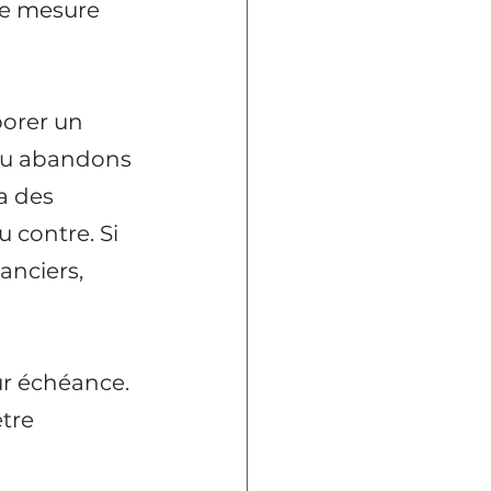
te mesure 
borer un 
ou abandons 
a des 
 contre. Si 
anciers, 
ur échéance. 
tre 