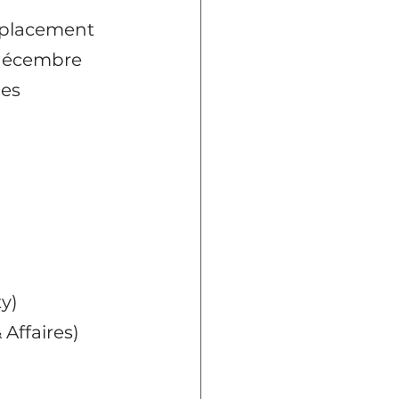
 placement 
décembre 
es 
ty)
Affaires)