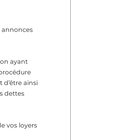
s annonces 
ion ayant 
 procédure 
d’être ainsi 
s dettes 
e vos loyers 