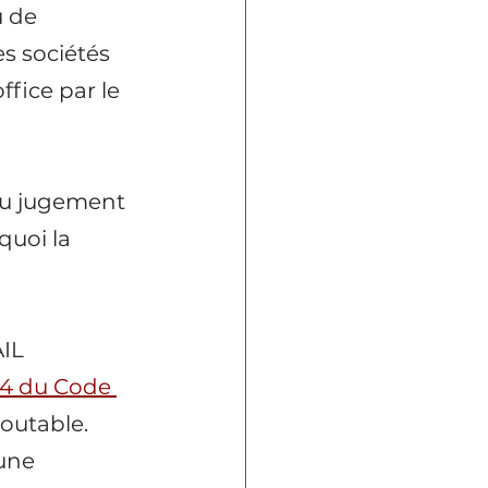
u de 
s sociétés 
fice par le 
au jugement 
quoi la 
IL 
-14 du Code 
doutable. 
une 