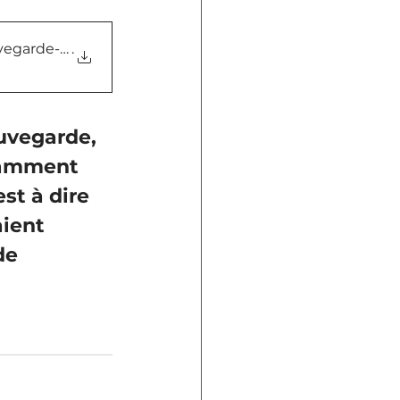
egarde-de-nouvelles-entites-
.
uvegarde, 
tamment 
st à dire 
ient 
de 