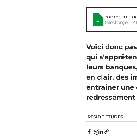
communique-d
Télécha
Voici donc pa
qui s'apprêten
leurs banques,
en clair, des 
entrainer une
redressement j
RESIDE ETUDES