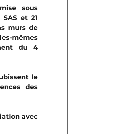
mise sous 
 SAS et 21 
ns murs de 
lles-mêmes 
ent du 4 
bissent le 
ences des 
ation avec 