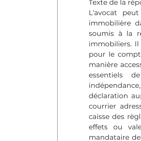
Texte de la ré
L'avocat peut
immobilière dan
soumis à la r
immobiliers. I
pour le compte
manière accesso
essentiels de
indépendance,
déclaration aup
courrier adres
caisse des règ
effets ou va
mandataire de 