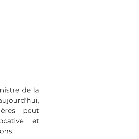
istre de la 
ujourd'hui, 
ères peut 
cative et 
ions.