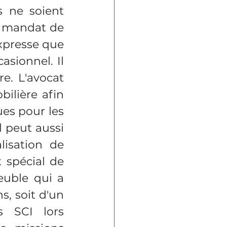
 ne soient 
n mandat de 
xpresse que 
asionnel. Il 
e. L'avocat 
ilière afin 
es pour les 
 peut aussi 
isation de 
 spécial de 
uble qui a 
, soit d'un 
 SCI lors 