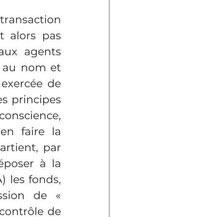
ransaction 
t alors pas 
aux agents 
l au nom et 
 exercée de 
s principes 
onscience, 
n faire la 
rtient, par 
époser à la 
 les fonds, 
sion de « 
ontrôle de 