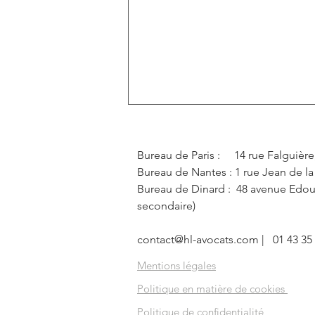
Bureau de Paris : 14 rue Falguière,
Bureau de Nantes : 1 rue Jean de l
Bureau de Dinard : 48 avenue Edoua
secondaire)
contact@hl-avocats.com
| 01 43 35 
Actualité de reprise des
résidences de RESIDE ETUDES
Mentions légales
SENIORS - deux traitements
Politique en matière de cookies
différents pour le paiement des
Politique de confidentialité