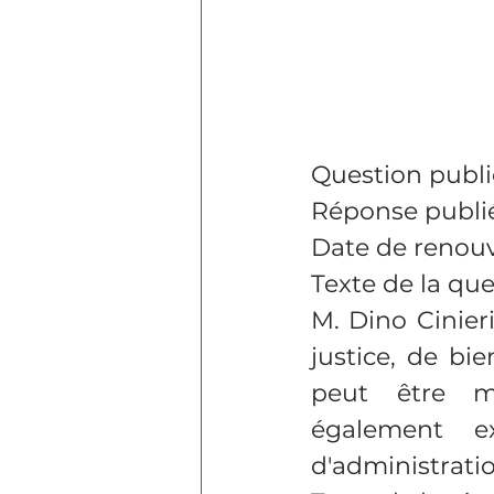
Question publié
Réponse publiée
Date de renouv
Texte de la qu
M. Dino Cinier
justice, de bie
peut être ma
également ex
d'administratio