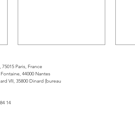
 75015 Paris, France
a Fontaine, 44000 Nantes
rd VII, 35800 Dinard (bureau
84 14
Jugement adoptant le plan de
CON
cession de la société RESIDE
BAI
ETUDES SENIORS du 28
SEN
novembre 2024.
DU 