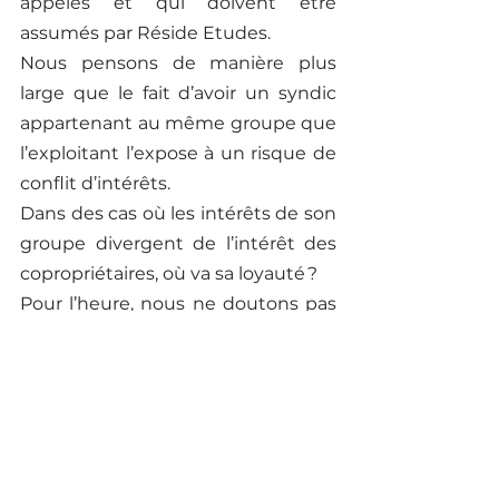
appelés et qui doivent être 
assumés par Réside Etudes. 
Nous pensons de manière plus 
large que le fait d’avoir un syndic 
appartenant au même groupe que 
l’exploitant l’expose à un risque de 
conflit d’intérêts. 
Dans des cas où les intérêts de son 
groupe divergent de l’intérêt des 
copropriétaires, où va sa loyauté ? 
Pour l’heure, nous ne doutons pas 
que Lincoln François 
1er s’acquittera de son obligation 
de déclaration des créances au 
profit des syndicats, mais la 
confiance n’excluant pas le 
contrôle, une vérification du 