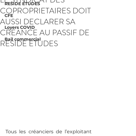
RESIDE ETUDES
COPROPRIETAIRES DOIT
CFE
AUSSI DECLARER SA
Loyers COVID
CREANCE AU PASSIF DE
Bail commercial
RESIDE ETUDES
Tous les créanciers de l’exploitant 