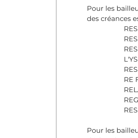
Pour les baille
des créances es
RES
RES
RES
L'Y
RES
RE 
REL
REG
RES
Pour les baille