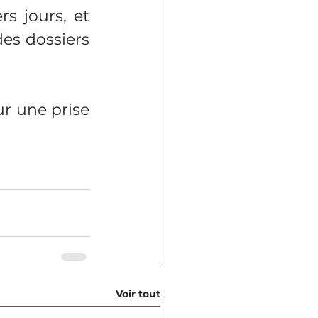
s jours, et 
es dossiers 
r une prise 
Voir tout