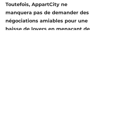
Toutefois, AppartCity ne 
manquera pas de demander des 
négociations amiables pour une 
baisse de loyers en menaçant de 
résilier les baux en cas de 
désaccord.
Dans tous les cas, il semble 
évident qu’aucune négociation 
ne pourra intervenir sans 
qu’AppartCity ne fournisse les 
comptes détaillés de la 
résidence concernée et de la 
société à un niveau national, 
incluant notamment son niveau 
de marge.
C’est la raison pour laquelle il 
est essentiel, lors de chaque 