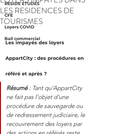
RESIDE ETUDES
LES RESIDENCES DE
CFE
TOURISMES
Loyers COVID
Bail commercial
Les impayés des loyers 
AppartCity : des procédures en 
référé et après ?
Résumé
 : Tant qu’AppartCity 
ne fait pas l’objet d’une 
procédure de sauvegarde ou 
de redressement judiciaire, le 
recouvrement des loyers par 
des actions en référés reste 